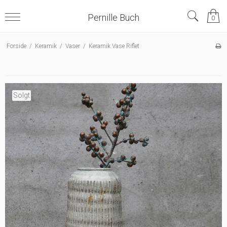
Pernille Buch
0
Forside
/
Keramik
/
Vaser
/
Keramik Vase Riflet
Solgt